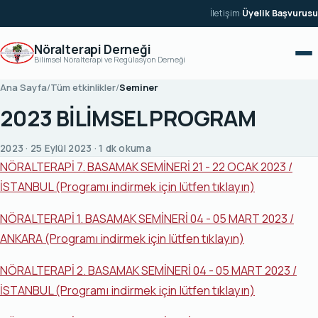
İçeriğe geç
İletişim
·
Üyelik Başvurusu
Nöralterapi Derneği
Bilimsel Nöralterapi ve Regülasyon Derneği
Ana Sayfa
/
Tüm etkinlikler
/
Seminer
2023 BİLİMSEL PROGRAM
2023 · 25 Eylül 2023 · 1 dk okuma
NÖRALTERAPİ 7. BASAMAK SEMİNERİ 21 - 22 OCAK 2023 /
İSTANBUL (Programı indirmek için lütfen tıklayın)
NÖRALTERAPİ 1. BASAMAK SEMİNERİ 04 - 05 MART 2023 /
ANKARA (Programı indirmek için lütfen tıklayın)
NÖRALTERAPİ 2. BASAMAK SEMİNERİ 04 - 05 MART 2023 /
İSTANBUL (Programı indirmek için lütfen tıklayın)