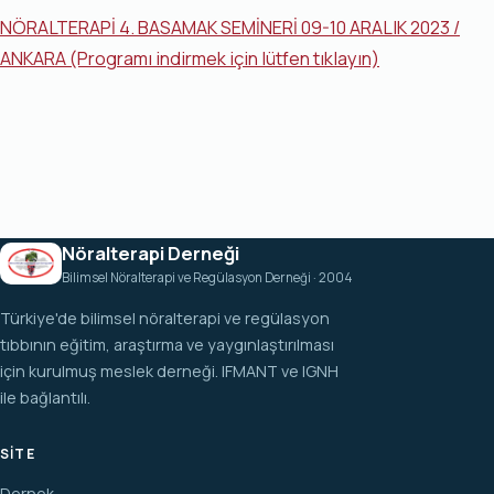
NÖRALTERAPİ 4. BASAMAK SEMİNERİ 09-10 ARALIK 2023 /
ANKARA (Programı indirmek için lütfen tıklayın)
Nöralterapi Derneği
Bilimsel Nöralterapi ve Regülasyon Derneği · 2004
Türkiye'de bilimsel nöralterapi ve regülasyon
tıbbının eğitim, araştırma ve yaygınlaştırılması
için kurulmuş meslek derneği. IFMANT ve IGNH
ile bağlantılı.
SITE
Dernek