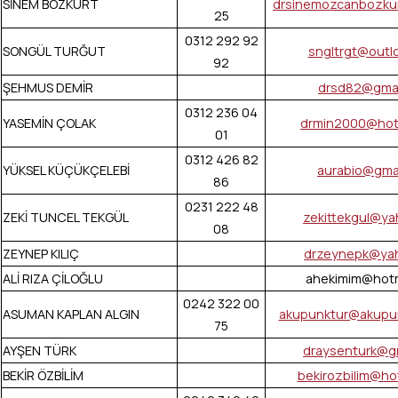
SİNEM BOZKURT
drsinemozcanbozku
25
0312 292 92
SONGÜL TURĞUT
sngltrgt@outl
92
ŞEHMUS DEMİR
drsd82@gmai
0312 236 04
YASEMİN ÇOLAK
drmin2000@hot
01
0312 426 82
YÜKSEL KÜÇÜKÇELEBİ
aurabio@gma
86
0231 222 48
ZEKİ TUNCEL TEKGÜL
zekittekgul@y
08
ZEYNEP KILIÇ
drzeynepk@ya
ALİ RIZA ÇİLOĞLU
ahekimim@hotm
0242 322 00
ASUMAN KAPLAN ALGIN
akupunktur@akupun
75
AYŞEN TÜRK
draysenturk@g
BEKİR ÖZBİLİM
bekirozbilim@ho