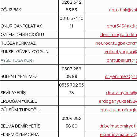
0262 642
OĞUZ BAK
83 83
oguzbak@ya
0216 574 10
ONUR CANPOLAT AK
11
onur3434ak@g
ÖZLEM DEMİRCİOĞLU
demircioglu.ozl
TUĞBA KORKMAZ
neurodr.tugbakork
YÜKSEL GÜVEN YORGUN
yuksel.yorgun
AYŞE TUBA KURT
dratubakurt@
0507 269
BÜLENT YENİLMEZ
08 99
dr.yenilmez@h
0533 792 33
SEVİLAY ERİŞ
78
drsevilayeris@
ERDOĞAN YÜKSEL
erdoganyuksel52
GÜLSÜM TÜRKOĞLU
drgulsumturkogl
0264 282
BELMA DEMİR YETİŞ
38 00
dr.belmademiryet
EKREM ÖZMACERA
ekremozmacera@