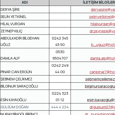
ADI
İLETİŞİM BİLGİLER
DERYA ŞİRE
deryasire@y
SELİN YETKİNEL
selinyetkinel@
HİLAL VURGAN
hilalvurgan@g
ZEYNEP KILIÇ
drzeynepk@y
ABDÜLKADİR BİLGEHAN
0242 345
UĞUZ
45 50
b_uguz@hotm
0530
DAMLA ALP
9504707
damla.alp@ho
0242 249
PINAR CAN ERGÜN
44 00
canpinar7@ho
ŞEBNEM ÇELİKMEZ
sebnemcelikmez
BİLGİNUR SARAÇOĞLU
bilginursaracogl
0224 323
ESİN KAYAOĞLU
01 12
esin.kayaoglu
GÜLSÜM DOĞAN
444 4 224
drgulsum07@g
NURAY BİNGÖL BİRİNCİ
dr_nuraybingol@