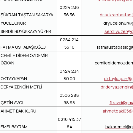
0224 236
ŞÜKRAN TAŞTAN SAKARYA
36 36
dr.sukrantasta
YÜCEL ONUR
dryucelonur@
SERDİL BÜYÜKKAYA YÜZER
serdilyuzer@
0284 214
FATMA USTABAŞIOĞLU
55 10
fatmaustabasiog
CEMİLE DİDEM ÖZDEMİR
ÖZKAN
cemiledidemozdem
0424 234
OKTAY KAPAN
80 00
oktaykapan@g
DERYA ZENGİN METLİ
dr.deryazengin
0506 288
ÇETİN AVCI
98 98
ftravci@gma
AHMET BAKİ KURU
ahmetbaki05@
0216 415 37
EMEL BAYRAM
64
bakaremel@g