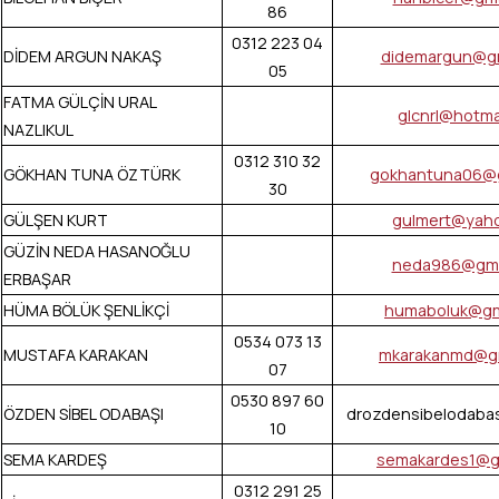
86
0312 223 04
DİDEM ARGUN NAKAŞ
didemargun@gm
05
FATMA GÜLÇİN URAL
glcnrl@hotma
NAZLIKUL
0312 310 32
GÖKHAN TUNA ÖZTÜRK
gokhantuna06@g
30
GÜLŞEN KURT
gulmert@yah
GÜZİN NEDA HASANOĞLU
neda986@gma
ERBAŞAR
HÜMA BÖLÜK ŞENLİKÇİ
humaboluk@gm
0534 073 13
MUSTAFA KARAKAN
mkarakanmd@gm
07
0530 897 60
ÖZDEN SİBEL ODABAŞI
drozdensibelodaba
10
SEMA KARDEŞ
semakardes1@g
0312 291 25