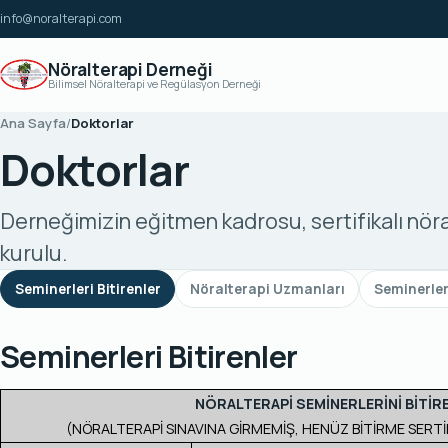
İçeriğe geç
info@noralterapi.com
Nöralterapi Derneği
Bilimsel Nöralterapi ve Regülasyon Derneği
Ana Sayfa
/
Doktorlar
Doktorlar
Derneğimizin eğitmen kadrosu, sertifikalı nö
kurulu.
Seminerleri Bitirenler
Nöralterapi Uzmanları
Seminerle
Seminerleri Bitirenler
NÖRALTERAPİ SEMİNERLERİNİ BİTİR
(NÖRALTERAPİ SINAVINA GİRMEMİŞ, HENÜZ BİTİRME SERTİ