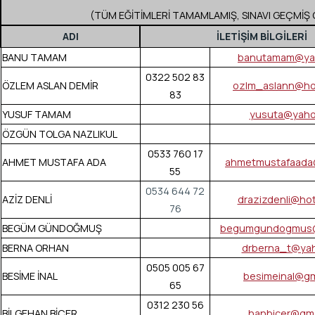
(TÜM EĞİTİMLERİ TAMAMLAMIŞ, SINAVI GEÇMİŞ 
ADI
İLETİŞİM BİLGİLERİ
BANU TAMAM
banutamam@ya
0322 502 83
ÖZLEM ASLAN DEMİR
ozlm_aslann@ho
83
YUSUF TAMAM
yusuta@yaho
ÖZGÜN TOLGA NAZLIKUL
0533 760 17
AHMET MUSTAFA ADA
ahmetmustafaada
55
0534 644 72
AZİZ DENLİ
drazizdenli@ho
76
BEGÜM GÜNDOĞMUŞ
begumgundogmus
BERNA ORHAN
drberna_t@ya
0505 005 67
BESİME İNAL
besimeinal@gm
65
0312 230 56
BİLGEHAN BİÇER
hanbicer@gma