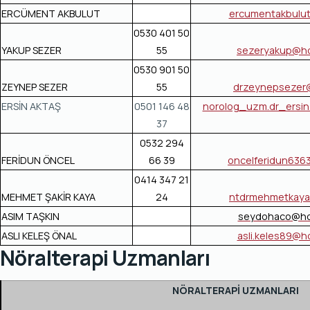
ERCÜMENT AKBULUT
ercumentakbulu
0530 401 50
YAKUP SEZER
55
sezeryakup@ho
0530 901 50
ZEYNEP SEZER
55
drzeynepsezer
ERSİN AKTAŞ
0501 146 48
norolog_uzm.dr_ersin
37
0532 294
FERİDUN ÖNCEL
66 39
oncelferidun636
0414 347 21
MEHMET ŞAKİR KAYA
24
ntdrmehmetkaya
ASIM TAŞKIN
seydohaco@ho
ASLI KELEŞ ÖNAL
asli.keles89@h
Nöralterapi Uzmanları
NÖRALTERAPİ UZMANLARI