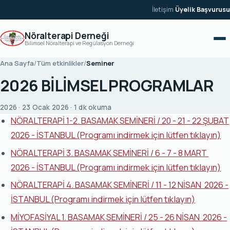
İçeriğe geç
İletişim
·
Üyelik Başvurusu
Nöralterapi Derneği
Bilimsel Nöralterapi ve Regülasyon Derneği
Ana Sayfa
/
Tüm etkinlikler
/
Seminer
2026 BİLİMSEL PROGRAMLAR
2026 · 23 Ocak 2026 · 1 dk okuma
NÖRALTERAPİ 1-2. BASAMAK SEMİNERİ / 20 - 21 - 22 ŞUBAT
2026 - İSTANBUL (Programı indirmek için lütfen tıklayın)
NÖRALTERAPİ 3. BASAMAK SEMİNERİ / 6 - 7 - 8 MART
2026 - İSTANBUL (Programı indirmek için lütfen tıklayın)
NÖRALTERAPİ 4. BASAMAK SEMİNERİ / 11 - 12 NİSAN 2026 -
İSTANBUL (Programı indirmek için lütfen tıklayın)
MİYOFASİYAL 1. BASAMAK SEMİNERİ / 25 - 26 NİSAN 2026 -