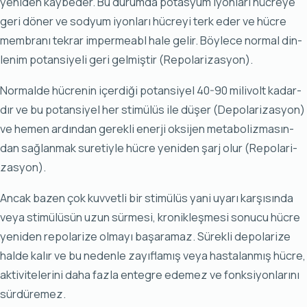
ye­ni­den kay­be­der. Bu du­rum­da po­tas­yum iyon­la­rı hüc­re­ye
ge­ri dö­ner ve sod­yum iyon­la­rı hüc­re­yi terk eder ve hüc­re
mem­bra­nı tek­rar im­per­me­abl ha­le ge­lir. Böy­le­ce nor­mal din­
le­nim po­tan­si­ye­li ge­ri gel­miş­tir (Re­po­la­ri­zas­yon).
Nor­mal­de hüc­re­nin içer­di­ği po­tan­si­yel 40-90 mi­li­volt ka­dar­
dır ve bu po­tan­si­yel her sti­mü­lüs ile dü­şer (De­po­la­ri­zas­yon)
ve he­men ar­dın­dan ge­rek­li ener­ji ok­si­jen me­ta­bo­liz­ma­sın­
dan sağ­lan­mak su­re­tiy­le hüc­re ye­ni­den şarj olur (Re­po­la­ri­
zas­yon).
An­cak ba­zen çok kuv­vet­li bir sti­mü­lüs yani uyarı kar­şı­sın­da
ve­ya sti­mü­lü­sün uzun sür­me­si, kro­nik­leş­me­si so­nu­cu hüc­re
ye­ni­den re­po­la­ri­ze ol­ma­yı ba­şa­ra­maz. Sü­rek­li de­po­la­ri­ze
hal­de ka­lır ve bu ne­den­le za­yıf­la­mış ve­ya has­ta­lan­mış hüc­re,
ak­ti­vi­te­le­ri­ni da­ha faz­la en­teg­re ede­mez ve fonk­si­yon­la­rı­nı
sür­dü­re­mez.