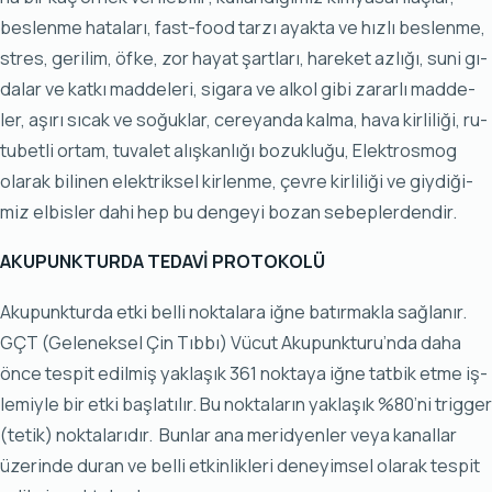
bes­len­me ha­ta­la­rı, fast-fo­od tar­zı ayak­ta ve hız­lı bes­len­me,
stres, ge­ri­lim, öf­ke, zor ha­yat şart­la­rı, ha­re­ket az­lı­ğı, su­ni gı­
da­lar ve kat­kı mad­de­le­ri, si­ga­ra ve al­kol gi­bi za­rar­lı mad­de­
ler, aşı­rı sı­cak ve so­ğuk­lar, ce­re­yan­da kal­ma, ha­va kir­li­li­ği, ru­
tu­bet­li or­tam, tu­va­let alış­kan­lı­ğı bo­zuk­lu­ğu, Elek­tros­mog
ola­rak bi­li­nen elek­trik­sel kir­len­me, çev­re kir­li­li­ği ve giy­di­ği­
miz el­bis­ler da­hi hep bu den­ge­yi bo­zan se­bep­ler­den­dir.
AKU­PUNK­TUR­DA TE­DA­Vİ PRO­TO­KO­LÜ
Aku­punk­tur­da et­ki bel­li nok­ta­la­ra iğ­ne ba­tır­mak­la sağ­la­nır.
GÇT (Ge­le­nek­sel Çin Tıb­bı) Vü­cut Aku­punk­tu­ru’nda da­ha
ön­ce tes­pit edil­miş yak­la­şık 361 nok­ta­ya iğ­ne tat­bik et­me iş­
le­miy­le bir et­ki baş­la­tı­lır. Bu nok­ta­la­rın yak­la­şık %80’ni trig­ger
(te­tik) nok­ta­la­rı­dır. Bun­lar ana me­rid­yen­ler ve­ya ka­nal­lar
üze­rin­de du­ran ve bel­li et­kin­lik­le­ri de­ne­yim­sel ola­rak tes­pit