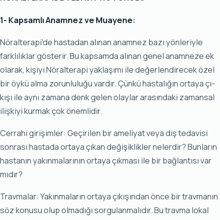
1- Kap­sam­lı Anam­nez ve Mu­aye­ne:
Nö­ral­te­ra­pi’de has­ta­dan alı­nan anam­nez ba­zı yön­le­riy­le
fark­lı­lık­lar gös­te­rir. Bu kap­sam­da alı­nan ge­nel anam­ne­ze ek
ola­rak, ki­şi­yi Nö­ral­te­ra­pi yak­la­şı­mı ile de­ğer­len­di­re­cek özel
bir öy­kü al­ma zo­run­lu­lu­ğu var­dır. Çün­kü has­ta­lı­ğın or­ta­ya çı­
kı­şı ile ay­nı za­ma­na denk ge­len olay­lar ara­sın­da­ki za­man­sal
iliş­ki­yi kur­mak çok önem­li­dir.
Cer­ra­hi gi­ri­şim­ler: Ge­çi­ri­len bir ame­li­yat ve­ya diş te­da­vi­si
son­ra­sı has­ta­da or­ta­ya çı­kan de­ği­şik­lik­ler ne­ler­dir? Bun­la­rın
has­ta­nın ya­kın­ma­la­rı­nın or­ta­ya çık­ma­sı ile bir bağ­lan­tı­sı var
mı­dır?
Trav­ma­lar: Ya­kın­ma­la­rın or­ta­ya çı­kı­şın­dan ön­ce bir trav­ma­nın
söz ko­nu­su olup ol­ma­dı­ğı sor­gu­lan­ma­lı­dır. Bu trav­ma lo­kal