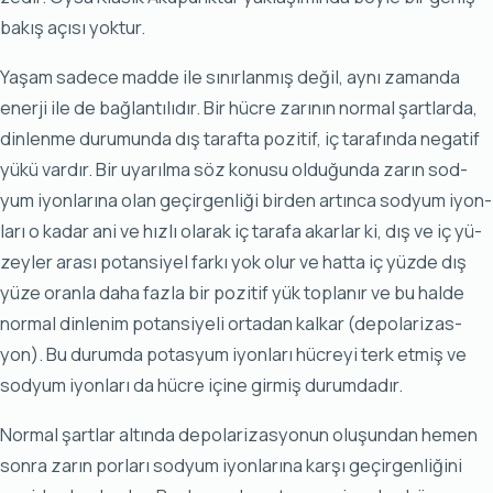
ba­kış açı­sı yok­tur.
Ya­şam sa­de­ce mad­de ile sı­nır­lan­mış de­ğil, ay­nı za­man­da
ener­ji ile de bağ­lan­tı­lı­dır. Bir hüc­re za­rı­nın nor­mal şart­lar­da,
din­len­me du­ru­mun­da dış ta­raf­ta po­zi­tif, iç ta­ra­fın­da ne­ga­tif
yü­kü var­dır. Bir uya­rıl­ma söz ko­nu­su ol­du­ğun­da za­rın sod­
yum iyon­la­rı­na olan ge­çir­gen­li­ği bir­den ar­tın­ca sod­yum iyon­
la­rı o ka­dar ani ve hız­lı ola­rak iç ta­ra­fa akar­lar ki, dış ve iç yü­
zey­ler ara­sı po­tan­si­yel far­kı yok olur ve hat­ta iç yüz­de dış
yü­ze oran­la da­ha faz­la bir po­zi­tif yük top­la­nır ve bu hal­de
nor­mal din­le­nim po­tan­si­ye­li or­ta­dan kal­kar (de­po­la­ri­zas­
yon). Bu du­rum­da po­tas­yum iyon­la­rı hüc­re­yi terk et­miş ve
sod­yum iyon­la­rı da hüc­re içi­ne gir­miş du­rum­da­dır.
Nor­mal şart­lar al­tın­da de­po­la­ri­zas­yo­nun olu­şun­dan he­men
son­ra za­rın por­la­rı sod­yum iyon­la­rı­na kar­şı ge­çir­gen­li­ği­ni