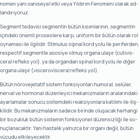
no­men ya­ni sa­ni­se­yel et­ki ve­ya Yıl­dı­rım Fe­no­me­ni ola­rak ad­
lan­dı­rı­yo­ruz.
Seg­ment te­da­vi­si seg­men­tin bü­tün kı­sım­la­rı­nın, seg­men­tin
için­de­ki önem­li pro­ses­le­re kar­şı, uni­form bir bü­tün ola­rak rol
oy­na­ma­sı ile il­gi­li­dir. Sti­mu­lus sip­nal kord yo­lu ile pe­ri­fer­den,
res­pec­tif seg­ment­le aso­si­ye ol­muş or­ga­na ula­şır (cu­ti­vis­
ce­ral ref­leks yol), ya da or­gan­dan spi­nal kord yo­lu ile di­ğer
or­ga­na ula­şır (vis­ce­ro­vis­ce­ral ref­leks yol).
Bü­tün nö­ro­ve­je­ta­tif sis­tem fonk­si­yon­la­rı hu­mo­ral, se­lü­ler,
ner­val ve hor­mo­nal dü­zen­le­yi­ci me­ka­niz­ma­la­rın ara­la­rın­da­ki
ayar­la­ma­lar so­nu­cu sis­tem­de­ki re­ak­si­yon­la­ra ka­tı­lı­mı ile iliş­
ki­li­dir. Bu me­ka­niz­ma­la­rın sa­de­ce bi­rin­de olu­şa­cak her­han­gi
bir bo­zuk­luk bü­tün sis­te­min fonk­si­yo­nel dü­zen­siz­li­ği ile so­
nuç­la­na­cak­tır. Ya­ni has­ta­lık yal­nız­ca bir or­ga­nı de­ğil, bü­tün
vü­cu­du et­ki­le­ye­cek­tir.