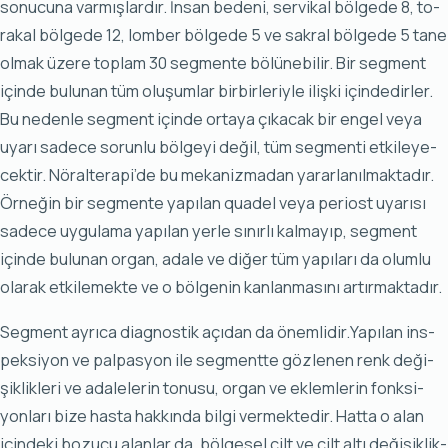
so­nu­cu­na var­mış­lar­dır. İn­san be­de­ni, ser­vi­kal böl­ge­de 8, to­
ra­kal böl­ge­de 12, lom­ber böl­ge­de 5 ve sak­ral böl­ge­de 5 ta­ne
ol­mak üze­re top­lam 30 seg­men­te bö­lü­ne­bi­lir. Bir seg­ment
için­de bu­lu­nan tüm olu­şum­lar bir­bir­le­riy­le iliş­ki için­de­dir­ler.
Bu ne­den­le seg­ment için­de or­ta­ya çı­ka­cak bir en­gel ve­ya
uya­rı sa­de­ce so­run­lu böl­ge­yi de­ğil, tüm seg­men­ti et­ki­le­ye­
cek­tir. Nö­ral­te­ra­pi’de bu me­ka­niz­ma­dan ya­rar­la­nıl­mak­ta­dır.
Ör­ne­ğin bir seg­men­te ya­pı­lan qua­del ve­ya pe­ri­ost uya­rı­sı
sa­de­ce uy­gu­la­ma ya­pı­lan yer­le sı­nır­lı kal­ma­yıp, seg­ment
için­de bu­lu­nan or­gan, ada­le ve di­ğer tüm ya­pı­la­rı da olum­lu
ola­rak et­ki­le­mek­te ve o böl­ge­nin kan­lan­ma­sı­nı ar­tır­mak­ta­dır.
Seg­ment ay­rı­ca di­ag­nos­tik açı­dan da önem­li­dir.Ya­pı­lan ins­
pek­si­yon ve pal­pas­yon ile seg­ment­te göz­le­nen renk de­ği­
şik­lik­le­ri ve ada­le­le­rin to­nu­su, or­gan ve ek­lem­le­rin fonk­si­
yon­la­rı bi­ze has­ta hak­kın­da bil­gi ver­mek­te­dir. Hat­ta o alan
için­de­ki bo­zu­cu alan­lar da, böl­ge­sel cilt ve cilt al­tı de­ği­şik­lik­