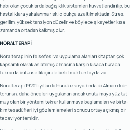
ha­bı olan ço­cuk­lar­da ba­ğı­şık­lık sis­tem­le­ri kuv­vet­len­di­ri­lip, bu
has­ta­lık­la­ra ya­ka­lan­ma ris­ki ol­duk­ça azal­tıl­mak­ta­dır. Stres,
ge­ri­lim, yük­sek tan­si­yon dü­ze­lir ve böy­le­ce şi­ka­yet­ler kı­sa
za­man­da or­ta­dan kalk­mış olur.
NÖ­RAL­TE­RA­Pİ
Nö­ral­te­ra­pi’nin fel­se­fe­si ve uy­gu­la­ma alan­la­rı kitaptan çok
kapsamlı olarak anlatılmış olmasına karşın kısaca burada
tekrarda bütünsellik içinde belirtmekten fayda var.
Nö­ral­te­ra­pi 1920'li yıl­lar­da Hu­ne­ke so­ya­dın­da iki Al­man dok­
to­ru­nun, da­ha ön­ce­le­ri uy­gu­la­nan an­cak unu­tul­ma­ya yüz tut­
muş olan bir yön­te­mi tek­rar kul­lan­ma­ya baş­la­ma­la­rı ve bir­ta­
kım te­sa­düf­le­ri iyi göz­lem­le­me­le­ri so­nu­cu or­ta­ya çık­mış bir
te­da­vi yön­te­mi­dir.