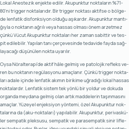
Lo­kal Anes­te­zik en­jek­te edi­lir. Aku­punk­tur nok­ta­la­rın %71-
80’ni trig­ger nok­ta­la­rı­dır. Bir trig­ger nok­ta­sı ak­tif­se o böl­ge­
de len­fa­tik dis­fonk­si­yon ol­du­ğu aşı­kar­dır. Aku­punk­tur man­tı­
ğıy­la o nok­ta­nın ağ­rı­lı ve­ya has­sas ol­ma­sı önem ar­zet­mez
çün­kü Vü­cut Aku­punk­tur nok­ta­la­rı her za­man sa­bit­tir ve tes­
pit edi­le­bi­lir. Ya­pı­lan ta­nı çer­çe­ve­sin­de te­da­vi­de fay­da sağ­
la­ya­ca­ğı dü­şü­nü­len nok­ta uya­rı­lır.
Oy­sa Nö­ral­te­ra­pi’de ak­tif hâ­le gel­miş ve pa­to­lo­jik ref­leks ve­
ren bu nok­ta­nın re­gü­las­yo­nu amaç­la­nır. Çün­kü trig­ger nok­ta­
la­rı ada­le için­de len­fa­tik akı­mın bi­ri­ki­me uğ­ra­dı­ğı lo­kal has­sas
nok­ta­lar­dır. Len­fa­tik sis­tem tek yön­lü bir yol­dur ve do­ku­da
or­gan­da mey­da­na gel­miş olan ar­tık mad­de­le­rin ta­şın­ma­sı­nı
amaç­lar. Yü­ze­yel en­jek­si­yon yön­te­mi, özel Aku­punk­tur nok­
ta­la­rı­na da (aku-nok­ta­la­rı) ya­pı­la­bi­lir. Aku­punk­tur, pe­ri­vas­kü­
ler sem­pa­tik plek­su­su, sem­pa­tik ve pa­ra­sem­pa­tik si­nir lif­le­
ri­ni te­da­vi eder. Bun­lar, iğ­ne ucun­da­ki sin­ya­li ak­si­yon po­tan­