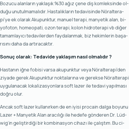
Bo­zu­cu alan­la­rın yak­la­şık %30 ağız çe­ne diş kom­lek­sin­de ol­
du­ğu unu­tul­ma­ma­lı­dır. Has­ta­lık­la­rın te­da­vi­sin­de Nö­ral­te­ra­
pi’ye ek ola­rak Aku­punk­tur, ma­nu­el te­ra­pi, man­ye­tik alan, bi­
yo­fo­ton, ho­me­opa­ti, ozon te­ra­pi, ko­lon hid­ro­te­ra­pi vb di­ğer
ta­mam­la­yı­cı te­da­vi­ler­den fay­da­lan­mak, biz he­kim­le­rin ba­şa­
rı­sı­nı da­ha da ar­tı­ra­cak­tır.
So­nuç ola­rak: Te­da­vi­de yak­la­şım na­sıl ol­ma­lı­dır ?
Has­ta­nın iğ­ne fo­bi­si var­sa aku­punk­tur ve­ya Nö­ral­te­ra­pi’den
zi­ya­de ge­rek Aku­punk­tur nok­ta­la­rı­na ve ge­rek­se Nö­ral­te­ra­pi
uy­gu­la­na­cak lo­ka­li­zas­yon­la­ra soft la­zer ile te­da­vi ya­pıl­ma­sı
doğ­ru olur.
An­cak soft la­zer kul­la­nır­ken de en iyi­si pro­ca­in dal­ga bo­yu­nu
La­zer + Man­ye­tik Alan ara­cı­lı­ğı ile he­de­fe gön­de­ren Dr. Lüd­
wig’in ge­liş­tir­di­ği bir kom­bi­nas­yon ci­ha­zı ile ça­lış­tım. Bu ci­