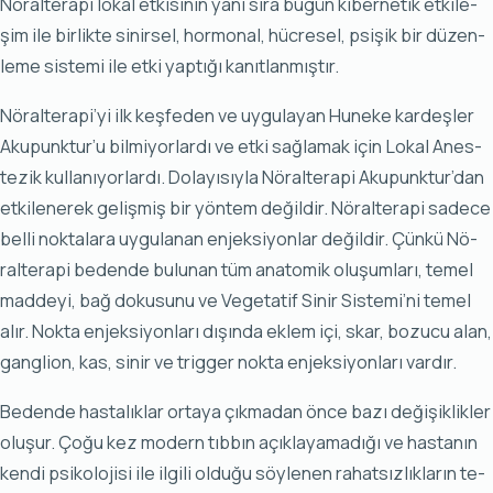
Nö­ral­te­ra­pi lo­kal et­ki­si­nin ya­nı sı­ra bu­gün ki­ber­ne­tik et­ki­le­
şim ile bir­lik­te si­nir­sel, hor­mo­nal, hüc­re­sel, psi­şik bir dü­zen­
le­me sis­te­mi ile et­ki yap­tı­ğı ka­nıt­lan­mış­tır.
Nö­ral­te­ra­pi’yi ilk keş­fe­den ve uy­gu­la­yan Hu­ne­ke kar­deş­ler
Aku­punk­tur’u bil­mi­yor­lar­dı ve et­ki sağ­la­mak için Lo­kal Anes­
te­zik kullanıyorlardı. Do­la­yı­sıy­la Nö­ral­te­ra­pi Aku­punk­tur’dan
et­ki­le­ne­rek ge­liş­miş bir yön­tem de­ğil­dir. Nö­ral­te­ra­pi sa­de­ce
bel­li nok­ta­la­ra uy­gu­la­nan en­jek­si­yon­lar de­ğil­dir. Çün­kü Nö­
ral­te­ra­pi be­den­de bu­lu­nan tüm ana­to­mik olu­şum­la­rı, te­mel
mad­de­yi, bağ do­ku­su­nu ve Ve­ge­ta­tif Si­nir Sis­te­mi’ni te­mel
alır. Nok­ta en­jek­si­yon­la­rı dı­şın­da ek­lem içi, skar, bo­zu­cu alan,
gang­li­on, kas, si­nir ve trig­ger nok­ta en­jek­si­yon­la­rı var­dır.
Be­den­de has­ta­lık­lar or­ta­ya çık­ma­dan ön­ce ba­zı de­ği­şik­lik­ler
olu­şur. Ço­ğu kez mo­dern tıb­bın açık­la­ya­ma­dı­ğı ve has­ta­nın
ken­di psi­ko­lo­ji­si ile il­gi­li ol­du­ğu söy­le­nen ra­hat­sız­lık­la­rın te­