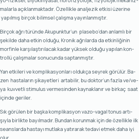
yo-fi­zik­sel, bi­yo­kim­ya­sal, nö­ro­fiz­yo­lo­jik, fiz­yo­lo­jik me­ka­niz­
ma­lar­la açık­lan­mak­ta­dır. Özel­lik­le anal­je­zik et­ki­si üze­ri­ne
ya­pıl­mış bir­çok bi­lim­sel ça­lış­ma ya­yın­lan­mış­tır.
Bir­çok ağ­rı tü­rün­de Aku­punk­tur’un pla­se­bo’dan an­lam­lı bir
şe­kil­de da­ha et­kin ol­du­ğu, Kro­nik ağ­rı­lar­da da et­kin­li­ği­nin
mor­fin­le kar­şı­laş­tı­rı­la­cak ka­dar yük­sek ol­du­ğu ya­pı­lan kon­
trol­lü ça­lış­ma­lar so­nu­cun­da sap­tan­mış­tır.
Yan et­ki­le­ri ve komp­li­kas­yon­la­rı ol­duk­ça sey­rek gö­rü­lür. Ba­
zen has­ta­la­rın şi­ka­yet­le­ri ar­ta­bi­lir, bu dok­tor’un faz­la ve/ve­
ya kuv­vet­li sti­mu­lus ver­me­sin­den kay­nak­la­nır ve bir­kaç sa­at
için­de ge­ri­ler.
Sık gö­rü­len bir baş­ka komp­li­kas­yon va­zo-va­gal to­nus ar­tı­
şıy­la bir­lik­te ba­yıl­ma­dır. Bun­dan ko­run­mak için de özel­lik­le ilk
se­ans­lar­da has­ta­yı mut­la­ka ya­tı­ra­rak te­da­vi et­mek da­ha iyi
olur.