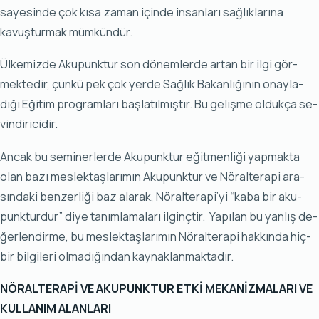
sayesinde çok kısa zaman içinde insanları sağlıklarına
kavuşturmak mümkündür.
Ülke­miz­de Aku­punk­tur son dö­nem­ler­de ar­tan bir il­gi gör­
mek­te­dir, çün­kü pek çok yer­de Sağlık Ba­kan­lığı­nın onay­la­
dığı­ Eği­tim prog­ram­la­rı başla­tıl­mıştır. Bu ge­liş­me ol­duk­ça se­
vin­di­ri­ci­dir.
An­cak bu seminerlerde Aku­punk­tur eğit­men­li­ği yap­mak­ta
olan ba­zı mes­lek­taş­la­rı­mın Aku­punk­tur ve Nö­ral­te­ra­pi ara­
sın­da­ki ben­zer­li­ği baz ala­rak, Nö­ral­te­ra­pi’yi “ka­ba bir aku­
punk­tur­dur” di­ye ta­nım­la­ma­la­rı il­ginç­tir. Ya­pı­lan bu yan­lış de­
ğer­len­dir­me, bu mes­lek­taş­la­rı­mın Nö­ral­te­ra­pi hak­kın­da hiç­
bir bil­gi­le­ri ol­ma­dı­ğın­dan kay­nak­lan­mak­ta­dır.
NÖRALTERAPİ VE AKUPUNKTUR ETKİ MEKANİZMALARI VE
KULLANIM ALANLARI