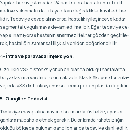
Ya­pı­lan her uy­gu­la­ma­dan 24 sa­at son­ra has­ta kon­trol edil­
me­li ve ya­kın­ma­lar­da or­ta­ya çı­kan de­ği­şik­lik­ler ka­yıt edil­me­
li­dir. Te­da­vi­ye ce­vap alı­nı­yor­sa, has­ta­lık iyi­le­şin­ce­ye ka­dar
seg­men­tal uy­gu­la­ma­ya de­vam edil­me­li­dir. Eğer te­da­vi­ye ce­
vap alı­na­mı­yor­sa has­ta­nın anam­ne­zi tek­rar göz­den ge­çi­ri­le­
rek, has­ta­lı­ğın za­man­sal iliş­ki­si ye­ni­den de­ğer­len­di­ri­lir.
4- İn­tra ve pa­ra­va­sal İn­jek­si­yon:
Özel­lik­le VSS dis­fonk­si­yo­nun ön plan­da ol­du­ğu has­ta­lar­da
bu yak­la­şım­la yar­dım­cı olun­mak­ta­dır. Kla­sik Aku­punk­tur an­la­
yı­şın­da VSS dis­fonk­si­yo­nu­nun öne­mi pek ön plan­da de­ğil­dir.
5- Gang­li­on Te­da­vi­si:
Te­da­vi­ye ce­vap alı­na­ma­yan du­rum­lar­da, üst et­ki ya­pan or­
gan­la­ra mü­da­ha­le et­mek ge­re­kir. Bu an­lam­da ra­hat­sız­lı­ğın
ol­du­ğu böl­ge­de bu­lu­nan gang­li­on­lar da te­da­vi­ye da­hil edi­lir.