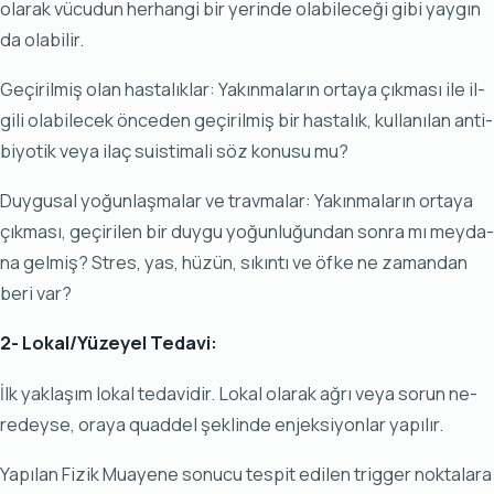
ola­rak vü­cu­dun her­han­gi bir ye­rin­de ola­bi­le­ce­ği gi­bi yay­gın
da ola­bi­lir.
Ge­çi­ril­miş olan has­ta­lık­lar: Ya­kın­ma­la­rın or­ta­ya çık­ma­sı ile il­
gi­li ola­bi­le­cek ön­ce­den ge­çi­ril­miş bir has­ta­lık, kul­la­nı­lan an­ti­
bi­yo­tik ve­ya ilaç su­is­ti­ma­li söz ko­nu­su mu?
Duy­gu­sal yo­ğun­laş­ma­lar ve trav­ma­lar: Ya­kın­ma­la­rın or­ta­ya
çık­ma­sı, ge­çi­ri­len bir duy­gu yo­ğun­lu­ğun­dan son­ra mı mey­da­
na gel­miş? Stres, yas, hü­zün, sı­kın­tı ve öf­ke ne za­man­dan
be­ri var?
2- Lo­kal/Yü­ze­yel Te­da­vi:
İlk yak­la­şım lo­kal te­da­vi­dir. Lo­kal ola­rak ağ­rı ve­ya so­run ne­
re­dey­se, ora­ya qu­ad­del şek­lin­de en­jek­si­yon­lar ya­pı­lır.
Ya­pı­lan Fi­zik Mu­aye­ne so­nu­cu tes­pit edi­len trig­ger nok­ta­la­ra