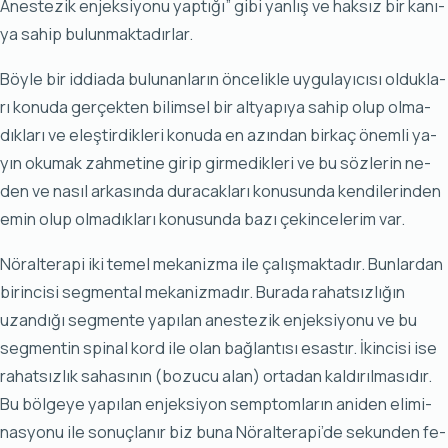
Anes­te­zik en­jek­si­yo­nu yap­tı­ğı” gi­bi yan­lış ve hak­sız bir ka­nı­
ya sa­hip bu­lun­mak­ta­dır­lar.
Böy­le bir id­dia­da bu­lu­nan­la­rın ön­ce­lik­le uy­gu­la­yı­cı­sı ol­duk­la­
rı ko­nu­da ger­çek­ten bi­lim­sel bir alt­ya­pı­ya sa­hip olup ol­ma­
dık­la­rı ve eleş­tir­dik­le­ri ko­nu­da en azın­dan bir­kaç önem­li ya­
yın oku­mak zah­me­ti­ne gi­rip gir­me­dik­le­ri ve bu söz­le­rin ne­
den ve na­sıl ar­ka­sın­da du­ra­cak­la­rı ko­nu­sun­da ken­di­le­rin­den
emin olup ol­ma­dık­la­rı ko­nu­sun­da ba­zı çe­kin­ce­le­rim var.
Nö­ral­te­ra­pi iki te­mel me­ka­niz­ma ile ça­lış­mak­ta­dır. Bun­lar­dan
bi­rin­ci­si seg­men­tal me­ka­niz­ma­dır. Bu­ra­da ra­hat­sız­lı­ğın
uzan­dı­ğı seg­men­te ya­pı­lan anes­te­zik en­jek­si­yo­nu ve bu
seg­men­tin spi­nal kord ile olan bağ­lan­tı­sı esas­tır. İkin­ci­si ise
ra­hat­sız­lık sa­ha­sı­nın (bo­zu­cu alan) or­ta­dan kal­dı­rıl­ma­sı­dır.
Bu böl­ge­ye ya­pı­lan en­jek­si­yon semp­tom­la­rın ani­den eli­mi­
nas­yo­nu ile so­nuç­la­nır biz bu­na Nö­ral­te­ra­pi’de se­kun­den fe­