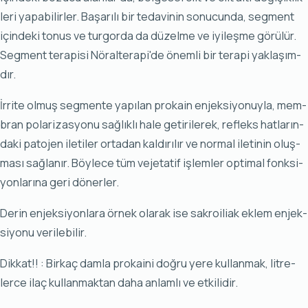
le­ri ya­pa­bi­lir­ler. Ba­şa­rı­lı bir te­da­vi­nin so­nu­cun­da, seg­ment
için­de­ki to­nus ve tur­gor­da da dü­zel­me ve iyi­leş­me gö­rü­lür.
Seg­ment te­ra­pi­si Nö­ral­te­ra­pi'de önem­li bir te­ra­pi yak­la­şım­
dır.
İr­ri­te ol­muş seg­men­te ya­pı­lan pro­ka­in en­jek­si­yo­nuy­la, mem­
bran po­la­ri­zas­yo­nu sağ­lık­lı ha­le ge­ti­ri­le­rek, ref­leks hat­la­rın­
da­ki pa­to­jen ile­ti­ler or­ta­dan kal­dı­rı­lır ve nor­mal ile­ti­nin oluş­
ma­sı sağ­la­nır. Böy­le­ce tüm ve­je­ta­tif iş­lem­ler op­ti­mal fonk­si­
yon­la­rı­na ge­ri dö­ner­ler.
De­rin en­jek­si­yon­la­ra ör­nek ola­rak ise sak­ro­ili­ak ek­lem en­jek­
si­yo­nu ve­ri­le­bi­lir.
Dik­kat!! : Bir­kaç dam­la pro­kai­ni doğ­ru ye­re kul­lan­mak, lit­re­
ler­ce ilaç kul­lan­mak­tan da­ha an­lam­lı ve et­ki­li­dir.