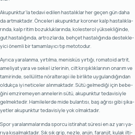
Aku­punk­tur’la te­da­vi edi­len has­ta­lık­lar her ge­çen gün da­ha
da art­mak­ta­dır. Ön­ce­le­ri aku­punk­tur ko­ro­ner kalp has­ta­lık­la­
rın­da, kalp ri­tim bo­zuk­luk­la­rın­da, ko­les­te­rol yük­sek­li­ğin­de,
gut has­ta­lı­ğın­da, ar­troz­lar­da, beh­çet has­ta­lı­ğın­da des­tek­le­
yi­ci önem­li bir ta­mam­la­yı­cı tıp me­to­to­dur.
Ay­rı­ca ya­ra­lan­ma, yır­tıl­ma, me­nis­küs yır­tı­ğı, ro­ma­to­id ar­trit,
ame­li­yat ya­ra ve se­kel iz­le­ri­nin, cilt kı­rı­şık­lık­la­rı­nın ona­rım ve
ta­mi­rin­de, sel­lü­lit­te nö­ral­te­ra­pi ile bir­lik­te uy­gu­lan­dı­ğın­dan
ol­duk­ça iyi ne­ti­ce­ler alın­mak­ta­dır. Sü­tü gel­me­di­ği için be­be­
ği­ni em­zi­re­me­yen an­ne­le­rin sü­tü, aku­punk­tur te­da­vi­siy­le
gel­mek­te­dir. Ha­mi­le­ler­de mi­de bu­lan­tı­sı, baş ağ­rı­sı gi­bi şi­ka­
yet­ler aku­punk­tur te­da­vi­siy­le yok ol­mak­ta­dır.
Spor ya­ra­lan­ma­la­rın­da spor­cu is­ti­ra­hat sü­re­si en az ya­rı ya­
rı­ya kı­sal­mak­ta­dır. Sık sık grip, nez­le, an­jin, fa­ran­jit, ku­lak il­ti­