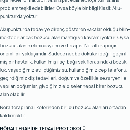
lı­ğa ne­den ol­mak­ta­dır. Ak­si is­pat edil­me­dik­çe tüm skar­lar
prob­lem teş­kil ede­bi­lir­ler. Oy­sa böy­le bir bil­gi Kla­sik Aku­
punk­tur’da yok­tur.
Aku­punk­tur­da te­da­vi­ye di­renç gös­te­ren va­ka­lar ol­du­ğu bi­lin­
mek­te­dir an­cak bo­zu­cu alan man­tı­ğı ve kav­ra­mı yok­tur. Oy­sa
bo­zu­cu ala­nın eli­mi­nas­yo­nu ve te­ra­pi­si Nö­ral­te­ra­pi için
önem­li bir yak­la­şım­dır. Sa­de­ce ned­be do­ku­la­rı de­ğil, ge­çi­ril­
miş bir has­ta­lık, kul­la­nıl­mış ilaç, ba­ğır­sak flo­ra­sın­da­ki bo­zuk­
luk, ya­şa­dı­ğı­mız ev, iç­ti­ği­miz su, kul­lan­dı­ğı­mız cep te­le­fo­nu,
ge­çir­di­ği­miz diş te­da­vi­le­ri, do­ğum ve özel­lik­le se­zar­yen ile
ya­pı­lan do­ğum­lar, giy­di­ği­miz el­bi­se­ler hep­si bi­rer bo­zu­cu
alan ola­bi­lir.
Nö­ral­te­ra­pi ana il­ke­le­rin­den bi­ri bu bo­zu­cu alan­la­rı or­ta­dan
kal­dır­mak­tır.
NÖ­RAL­TE­RA­Pİ­DE TE­DA­Vİ PRO­TO­KO­LÜ