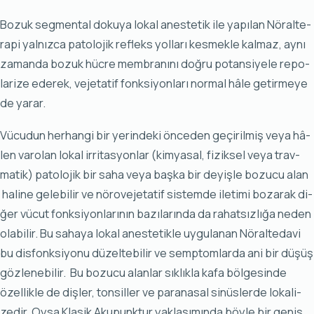
Bo­zuk seg­men­tal do­ku­ya lo­kal anes­te­tik ile ya­pı­lan Nö­ral­te­
ra­pi yal­nız­ca pa­to­lo­jik ref­leks yol­la­rı kes­mek­le kal­maz, ay­nı
za­man­da bo­zuk hüc­re mem­bra­nı­nı doğ­ru po­tan­si­ye­le re­po­
la­ri­ze ede­rek, ve­je­ta­tif fonk­si­yon­la­rı nor­mal hâ­le ge­tir­me­ye
de ya­rar.
Vü­cu­dun her­han­gi bir ye­rin­de­ki ön­ce­den ge­çi­ril­miş ve­ya hâ­
len va­ro­lan lo­kal ir­ri­tas­yon­lar (kim­ya­sal, fi­zik­sel ve­ya trav­
ma­tik) pa­to­lo­jik bir sa­ha ve­ya baş­ka bir de­yiş­le bo­zu­cu alan
ha­li­ne ge­le­bi­lir ve nö­ro­ve­je­ta­tif sis­tem­de ile­ti­mi bo­za­rak di­
ğer vü­cut fonk­si­yon­la­rı­nın ba­zı­la­rın­da da ra­hat­sız­lı­ğa ne­den
ola­bi­lir. Bu sa­ha­ya lo­kal anes­te­tik­le uy­gu­la­nan Nö­ral­te­da­vi
bu dis­fonk­si­yo­nu dü­zel­te­bi­lir ve semp­tom­lar­da ani bir dü­şüş
göz­le­ne­bi­lir. Bu bo­zu­cu alan­lar sık­lık­la ka­fa böl­ge­sin­de
özel­lik­le de diş­ler, ton­sil­ler ve pa­ra­na­sal si­nüs­ler­de lo­ka­li­
ze­dir. Oy­sa Kla­sik Aku­punk­tur yak­la­şı­mın­da böy­le bir ge­niş