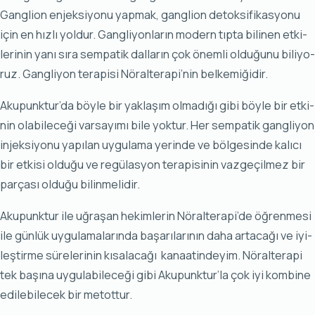
Gang­li­on en­jek­si­yo­nu yap­mak, gang­li­on de­tok­si­fi­kas­yo­nu
için en hız­lı yol­dur. Gang­li­yon­la­rın mo­dern tıp­ta bi­li­nen et­ki­
le­ri­nin ya­nı sı­ra sem­pa­tik dal­la­rın çok önem­li ol­du­ğu­nu bi­li­yo­
ruz. Gang­li­yon te­ra­pi­si Nö­ral­te­ra­pi’nin bel­ke­mi­ği­dir.
Aku­punk­tur’da böy­le bir yak­la­şım ol­ma­dı­ğı gi­bi böy­le bir et­ki­
nin ola­bi­le­ce­ği var­sa­yı­mı bi­le yok­tur. Her sem­pa­tik gang­li­yon
in­jek­si­yo­nu ya­pı­lan uy­gu­la­ma ye­rin­de ve böl­ge­sin­de ka­lı­cı
bir et­ki­si ol­du­ğu ve re­gü­las­yon te­ra­pi­si­nin vaz­ge­çil­mez bir
par­ça­sı ol­du­ğu bi­lin­me­li­dir.
Aku­punk­tur ile uğ­ra­şan he­kim­le­rin Nö­ral­te­ra­pi’de öğ­ren­me­si
ile gün­lük uy­gu­la­ma­la­rın­da ba­şa­rı­la­rı­nın da­ha ar­ta­ca­ğı ve iyi­
leş­tir­me sü­re­le­ri­nin kı­sa­la­ca­ğı ka­na­atin­de­yim. Nö­ral­te­ra­pi
tek ba­şı­na uy­gu­la­bi­le­ce­ği gi­bi Aku­punk­tur’la çok iyi kom­bi­ne
edi­le­bi­le­cek bir me­tot­tur.