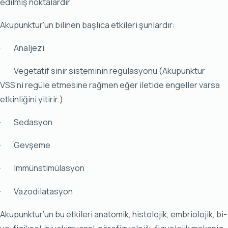
edil­miş nok­ta­lar­dır.
Aku­punk­tur’un bi­li­nen baş­lı­ca et­ki­le­ri şun­lar­dır:
· Anal­je­zi
· Ve­ge­ta­tif si­nir sis­te­mi­nin re­gü­las­yo­nu (Aku­punk­tur
VSS’ni re­gü­le et­me­si­ne rağ­men eğer ile­ti­de en­gel­ler var­sa
et­kin­li­ği­ni yi­ti­rir.)
· Se­das­yon
· Gev­şe­me
· Im­müns­ti­mü­las­yon
· Va­zo­di­la­tas­yon
Aku­punk­tur’un bu et­ki­le­ri ana­to­mik, his­to­lo­jik, em­bri­olo­jik, bi­