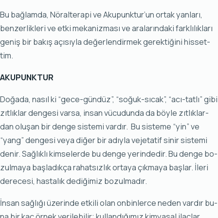
Bu bağ­lam­da, Nö­ral­te­ra­pi ve Aku­punk­tur’un or­tak yan­la­rı,
ben­zer­lik­le­ri ve et­ki me­ka­niz­ma­sı ve ara­la­rın­da­ki fark­lı­lık­la­rı
ge­niş bir ba­kış açı­sıy­la de­ğer­len­dir­mek ge­rek­ti­ği­ni his­set­
tim.
AKU­PUNK­TUR
Do­ğa­da, na­sıl ki “ge­ce-gün­düz”, “so­ğuk-sı­cak”, “acı-tat­lı” gi­bi
zıt­lık­lar den­ge­si var­sa, in­san vü­cu­dun­da da böy­le zıt­lık­lar­
dan olu­şan bir den­ge sis­te­mi var­dır. Bu sis­te­me “yin” ve
“yang” den­ge­si ve­ya di­ğer bir adıy­la ve­je­ta­tif si­nir sis­te­mi
de­nir. Sağ­lık­lı kim­se­ler­de bu den­ge ye­rin­de­dir. Bu den­ge bo­
zul­ma­ya baş­la­dık­ça ra­hat­sız­lık or­ta­ya çık­ma­ya baş­lar. İle­ri
de­re­ce­si, has­ta­lık de­di­ği­miz bo­zul­ma­dır.
İn­san sağ­lı­ğı üze­rin­de et­ki­li olan on­bin­ler­ce ne­den var­dır bu­
na bir kaç ör­nek ve­ri­le­bi­lir; kul­lan­dı­ğı­mız kim­ya­sal ilaç­lar,