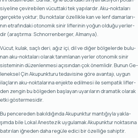
si­ye­li­ne çe­vi­re­bi­len vü­cut­ta­ki tek ya­pı­lar­dır. Aku-nok­ta­la­rı
ger­çek­te yok­tur; Bu nok­ta­lar özel­lik­le kan ve lenf da­mar­la­rı­
nın et­ra­fın­da­ki oto­no­mik si­nir lif­le­ri­nin yo­ğun ol­du­ğu yer­ler­
dir (araş­tır­ma: Schnor­ren­ber­ger, Al­man­ya).
Vü­cut, ku­lak, saç­lı de­ri, ağız içi, dil ve di­ğer böl­ge­ler­de bu­lu­
nan aku-nok­ta­la­rı ola­rak ta­nım­la­nan yer­ler oto­no­mik si­nir
sis­te­mi­nin dü­zen­len­me­si açı­sın­dan çok önem­li­dir. Bu­nun Ge­
le­nek­sel Çin Aku­punk­tu­ru te­da­vi­si­ne gö­re avan­ta­jı, uy­gun
ilaç­la­rın aku-nok­ta­la­rı­na en­jek­te edil­me­si ile sem­pa­tik lif­ler­
den zen­gin bu böl­ge­den baş­la­yan uya­rı­la­rın dra­ma­tik ola­rak
et­ki gös­ter­me­si­dir.
Bu pen­ce­re­den ba­kıl­dı­ğın­da Aku­punk­tur man­tı­ğıy­la yak­la­
şım­da bi­le Lo­kal Anes­te­zik uy­gu­la­mak Aku­punk­tur nok­ta­sı­na
ba­tı­rı­lan iğ­ne­den da­ha re­gü­le edi­ci bir özel­li­ğe sa­hip­tir.