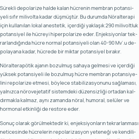
Sü­rek­li de­po­la­ri­ze hal­de ka­lan hüc­re­nin mem­bran po­tan­si­
ye­li sı­fır mi­li­vol­ta ka­dar düş­müş­tür. Bu du­rum­da Nö­ral­te­ra­pi
için kul­la­nı­lan lo­kal anes­te­tik, içer­di­ği yak­la­şık 290 mi­li­volt­luk
po­tan­si­yel ile hüc­re­yi hi­per­po­la­ri­ze eder. En­jek­si­yon­lar tek­
rar­lan­dı­ğın­da hüc­re nor­mal po­tan­si­ye­li olan 40-90 Mv’.u de­
po­la­ya­na ka­dar, hüc­re­de bir mik­tar po­tan­si­yel bı­ra­kır.
Nö­ral­te­ra­pö­tik aja­nın bo­zul­muş sa­ha­ya gel­me­si ve içer­di­ği
yük­sek po­tan­si­ye­li ile bo­zul­muş hüc­re mem­bran po­tan­si­ye­
li­ni re­po­la­ri­ze et­me­si, böy­le­ce sta­bi­li­zas­yo­nu­nu sağ­la­ma­sı,
yal­nız­ca nö­ro­ve­je­ta­tif sis­tem­de­ki dü­zen­siz­li­ği or­ta­dan kal­
dır­mak­la kal­maz, ay­nı za­man­da nö­ral, hu­mo­ral, se­lü­ler ve
hor­mo­nal et­kin­li­ği de res­to­re eder.
So­nuç ola­rak gö­rül­mek­te­dir ki, en­jek­si­yon­la­rın tek­rar­lan­ma­sı
ne­ti­ce­sin­de hüc­re­le­rin re­po­la­ri­zas­yon ye­te­ne­ği ve ken­di­li­