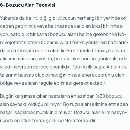
6- Bo­zu­cu Alan Te­da­vi­si:
Yu­ka­rı­da da be­lir­til­di­ği gi­bi vü­cu­dun her­han­gi bir ye­rin­de ön­
ce­den ge­çi­ril­miş ve­ya ha­li ha­zır­da var olan lo­kal bir ir­ri­tas­
yon, pa­to­lo­jik bir sa­ha (bo­zu­cu alan) ha­li­ne ge­le­bi­lir ve Nö­
ro­ve­je­ta­tif sis­te­mi bo­za­rak vü­cut fonk­si­yon­la­rı­nın ba­zı­la­rın­
da bo­zuk­luk­la­ra ne­den ola­bi­lir. Bu ne­den­le te­da­vi­ye ce­vap
alı­na­ma­ma­sı du­ru­mun­da, bo­zu­cu alan­la­rın araş­tı­rı­la­rak te­da­
vi edil­me­si son de­re­ce önem­li­dir. Ta­bii ki ilk baş­ta Ad­ler nok­
ta­la­rı­nın has­sas olup ol­ma­dı­ğı­nın in­ce­le­ne­rek so­run­lu olan
böl­ge ve­ya ala­nın re­gü­le edil­me­si ge­rek­mek­te­dir.
Bu­gün kar­şı­mı­za çı­kan has­ta­la­rın en azın­dan %30 bo­zu­cu
alan kay­nak­lı ol­du­ğu bi­li­ni­yor. Bo­zu­cu ala­nı eli­mi­ne et­me­den
ba­şa­rı sağ­la­mak müm­kün ol­mu­yor. Bo­zu­cu alan eli­mi­nas­yo­
nun­da en et­kin te­ra­pi şek­li ise Nö­ral­te­ra­pi’dir.