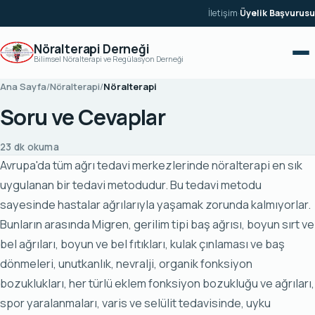
İçeriğe geç
İletişim
·
Üyelik Başvurusu
Nöralterapi Derneği
Bilimsel Nöralterapi ve Regülasyon Derneği
Ana Sayfa
/
Nöralterapi
/
Nöralterapi
Soru ve Cevaplar
23 dk okuma
Avrupa'da tüm ağrı tedavi merkezlerinde nöralterapi en sık
uygulanan bir tedavi metodudur. Bu tedavi metodu
sayesinde hastalar ağrılarıyla yaşamak zorunda kalmıyorlar.
Bunların arasında Migren, gerilim tipi baş ağrısı, boyun sırt ve
bel ağrıları, boyun ve bel fıtıkları, kulak çınlaması ve baş
dönmeleri, unutkanlık, nevralji, organik fonksiyon
bozuklukları, her türlü eklem fonksiyon bozukluğu ve ağrıları,
spor yaralanmaları, varis ve selülit tedavisinde, uyku