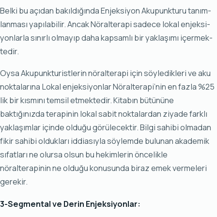
Bel­ki bu açı­dan ba­kıl­dı­ğın­da En­jek­si­yon Aku­punk­tu­ru ta­nım­
lan­ma­sı ya­pı­la­bi­lir. An­cak Nö­ral­te­ra­pi sa­de­ce lo­kal en­jek­si­
yon­lar­la sı­nır­lı ol­ma­yıp da­ha kap­sam­lı bir yak­la­şı­mı içer­mek­
te­dir.
Oysa Akupunkturistlerin nöralterapi için söyledikleri ve aku
noktalarına Lo­kal en­jek­si­yon­lar Nö­ral­te­ra­pi’nin en faz­la %25
lik bir kıs­mı­nı tem­sil et­mek­te­dir. Kitabın bütününe
baktığınızda terapinin lokal sabit noktalardan ziyade farklı
yaklaşımlar içinde olduğu görülecektir. Bilgi sahibi olmadan
fikir sahibi oldukları iddiasıyla söylemde bulunan akademik
sıfatları ne olursa olsun bu hekimlerin öncelikle
nöralterapinin ne olduğu konusunda biraz emek vermeleri
gerekir.
3-Seg­men­tal ve De­rin En­jek­si­yon­lar: