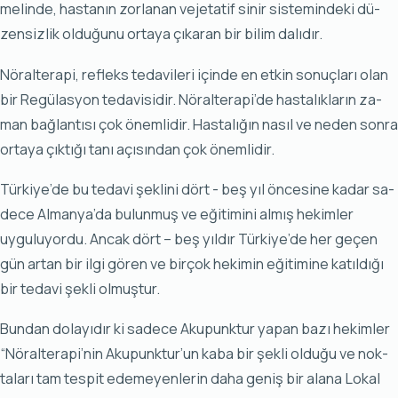
me­lin­de, has­ta­nın zor­la­nan ve­je­ta­tif si­nir sis­te­min­de­ki dü­
zen­siz­lik ol­du­ğu­nu or­ta­ya çı­ka­ran bir bi­lim da­lı­dır.
Nö­ral­te­ra­pi, ref­leks te­da­vi­le­ri için­de en et­kin so­nuç­la­rı olan
bir Re­gü­las­yon te­da­vi­si­dir. Nö­ral­te­ra­pi’de has­ta­lık­la­rın za­
man bağ­lan­tı­sı çok önem­li­dir. Has­ta­lı­ğın na­sıl ve ne­den son­ra
or­ta­ya çık­tı­ğı ta­nı açı­sın­dan çok önem­li­dir.
Tür­ki­ye’de bu te­da­vi şek­li­ni dört - beş yıl ön­ce­si­ne ka­dar sa­
de­ce Al­man­ya’da bu­lun­muş ve eği­ti­mi­ni al­mış he­kim­ler
uyguluyordu. Ancak dört – beş yıl­dır Tür­ki­ye’de her ge­çen
gün ar­tan bir il­gi gö­ren ve bir­çok he­ki­min eği­ti­mi­ne ka­tıl­dı­ğı
bir te­da­vi şek­li ol­muş­tur.
Bun­dan do­la­yı­dır ki sa­de­ce Aku­punk­tur ya­pan ba­zı he­kim­ler
“Nö­ral­te­ra­pi’nin Aku­punk­tur’un ka­ba bir şek­li ol­du­ğu ve nok­
ta­la­rı tam tes­pit ede­me­yen­le­rin da­ha ge­niş bir alana Lo­kal