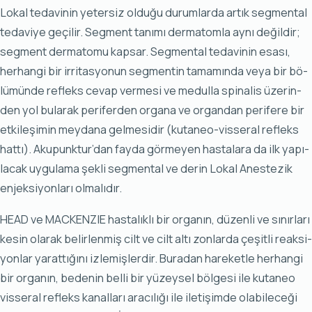
Lo­kal te­da­vi­nin ye­ter­siz ol­du­ğu du­rum­lar­da ar­tık seg­men­tal
te­da­vi­ye ge­çi­lir. Seg­ment ta­nı­mı der­ma­tom­la ay­nı de­ğil­dir;
seg­ment der­ma­to­mu kap­sar. Seg­men­tal te­da­vi­nin esa­sı,
her­han­gi bir ir­ri­tas­yo­nun seg­men­tin ta­ma­mın­da ve­ya bir bö­
lü­mün­de ref­leks ce­vap ver­me­si ve me­dul­la spi­na­lis üze­rin­
den yol bu­la­rak pe­ri­fer­den or­ga­na ve or­gan­dan pe­ri­fe­re bir
et­ki­le­şi­min mey­da­na gel­me­si­dir (ku­ta­ne­o-vis­se­ral ref­leks
hat­tı). Aku­punk­tur’dan fay­da gör­me­yen has­ta­la­ra da ilk ya­pı­
la­cak uy­gu­la­ma şek­li seg­men­tal ve de­rin Lo­kal Anes­te­zik
en­jek­si­yon­la­rı ol­ma­lı­dır.
HE­AD ve MAC­KEN­ZI­E has­ta­lık­lı bir or­ga­nın, dü­zen­li ve sı­nır­la­rı
ke­sin ola­rak be­lir­len­miş cilt ve cilt al­tı zon­lar­da çe­şit­li re­ak­si­
yon­lar ya­rat­tı­ğı­nı iz­le­miş­ler­dir. Bu­ra­dan ha­re­ket­le her­han­gi
bir or­ga­nın, be­de­nin bel­li bir yü­zey­sel böl­ge­si ile ku­ta­ne­o
vis­se­ral ref­leks ka­nal­la­rı ara­cı­lı­ğı ile ile­ti­şim­de ola­bi­le­ce­ği