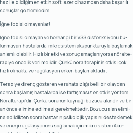
haz ile bil­di­ğim en et­kin soft la­zer ci­ha­zın­dan da­ha ba­şa­rı­lı
so­nuç­lar göz­lem­le­dim.
İğne fobisi olmayanlar!
İğ­ne fo­bi­si ol­ma­yan ve her­han­gi bir VSS dis­fonk­si­yo­nu bu­
lun­ma­yan has­ta­lar­da mik­ro­sis­tem aku­punk­tu­ruy­la baş­la­mak
an­lam­lı ola­bi­lir. Hız­lı bir et­ki ve so­nuç amaç­la­nı­yor­sa nö­ral­te­
ra­pi­ye ön­ce­lik ve­ril­me­li­dir. Çün­kü nö­ral­te­ra­pi­nin et­ki­si çok
hız­lı ol­mak­ta ve re­gü­las­yon er­ken baş­la­mak­ta­dır.
Te­ra­pi­ye di­renç gös­te­ren ve ra­hat­sız­lı­ğı bel­li bir olay­dan
son­ra baş­la­mış has­ta­lar­da ise tar­tış­ma­sız en et­kin yön­tem
Nö­ral­te­ra­pi’dir. Çün­kü so­ru­nun kay­na­ğı bo­zu­cu alan­dır ve bir
an ön­ce eli­mi­ne edil­me­si ge­rek­mek­te­dir. Bo­zu­cu alan eli­mi­
ne edil­dik­ten son­ra has­ta­nın psi­ko­lo­jik ya­pı­sı­nı des­tek­le­mek
ve ener­ji re­gü­las­yo­nu­nu sağ­la­mak için mik­ro sis­tem Aku­